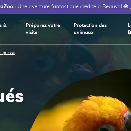
roZoo :
Une aventure fantastique inédite à Beauval 🐙
s &
Préparez votre
Protection des
L
visite
animaux
B
 presse
ués