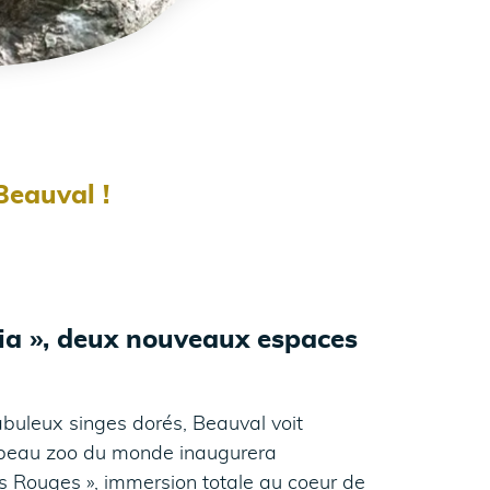
Beauval !
lia », deux nouveaux espaces
fabuleux singes dorés, Beauval voit
 beau zoo du monde inaugurera
es Rouges », immersion totale au coeur de