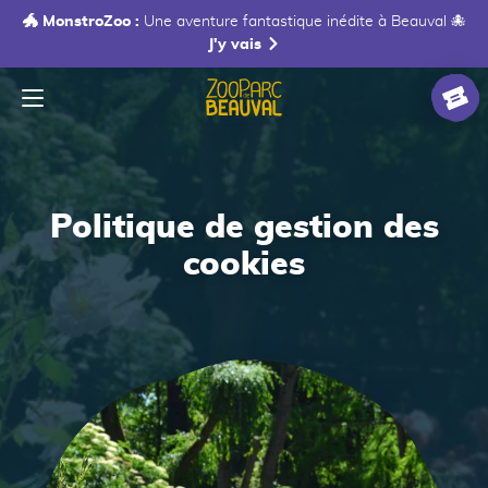
🐲 MonstroZoo :
Une aventure fantastique inédite à Beauval 🐙
J'y vais
Menu
Accueil
Billet
Politique de gestion des
cookies