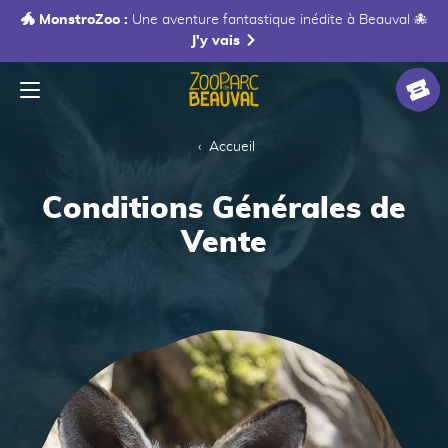
🐲 MonstroZoo :
Une aventure fantastique inédite à Beauval 🐙
J'y vais
Menu
Accueil
Billet
Accueil
Conditions Générales de
Vente