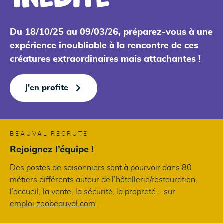
Du 18/10/25 au 09/03/26, préparez-vous à une
expérience inoubliable à la rencontre de ces
créatures extraordinaires mais attachantes !
J'en profite
BEAUVAL RECRUTE
Rejoignez l’équipe !
Des postes de saisonniers sont à pourvoir dans 80
métiers différents autour de l’hôtellerie/restauration,
l’accueil, la vente, la sécurité, la propreté... sur
emploi.zoobeauval.com
.