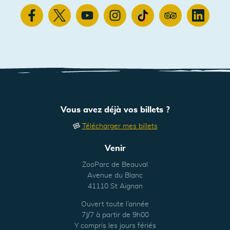
Facebook
Twitter
Youtube
Instagram
TikTok
TripAdvisor
Linkedin
Vous avez déjà vos billets ?
Télécharger mes billets
Venir
ZooParc de Beauval
Avenue du Blanc
41110 St Aignan
Ouvert toute l’année
7J/7 à partir de 9h00
Y compris les jours fériés