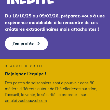
Du 18/10/25 au 09/03/26, préparez-vous à une
expérience inoubliable à la rencontre de ces
créatures extraordinaires mais attachantes !
J'en profite
BEAUVAL RECRUTE
Rejoignez l’équipe !
Des postes de saisonniers sont à pourvoir dans 80
métiers différents autour de l’hôtellerie/restauration,
l’accueil, la vente, la sécurité, la propreté... sur
emploi.zoobeauval.com
.