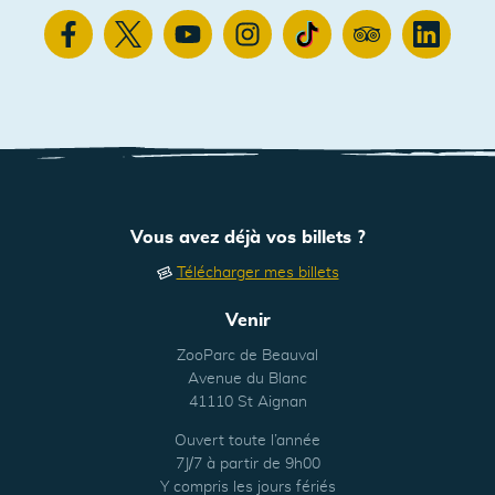
Facebook
Twitter
Youtube
Instagram
TikTok
TripAdvisor
Linkedin
Vous avez déjà vos billets ?
Télécharger mes billets
Venir
ZooParc de Beauval
Avenue du Blanc
41110 St Aignan
Ouvert toute l’année
7J/7 à partir de 9h00
Y compris les jours fériés