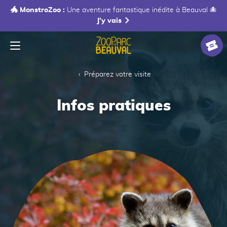
🐲 MonstroZoo :
Une aventure fantastique inédite à Beauval 🐙
J'y vais
Menu
Accueil
Billet
Préparez votre visite
Infos pratiques