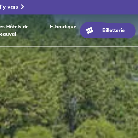
J'y vais
es Hôtels de
E-boutique
Billetterie
eauval