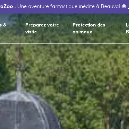
roZoo :
Une aventure fantastique inédite à Beauval 🐙
s &
Préparez votre
Protection des
L
visite
animaux
B