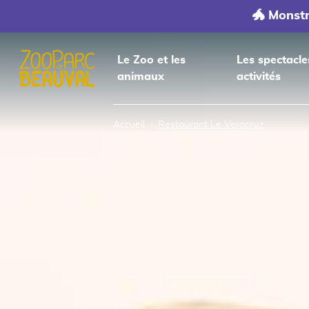
🐲 Monst
Le Zoo et les
Les spectacle
animaux
activités
Accueil
Accueil
Restaurant Le Veracruz