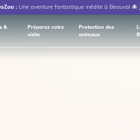
roZoo :
Une aventure fantastique inédite à Beauval 🐙
s &
Préparez votre
Protection des
L
visite
animaux
B