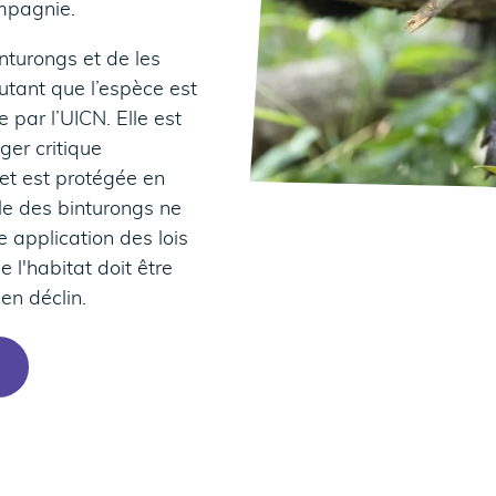
mpagnie.
inturongs et de les
utant que l’espèce est
 par l’UICN. Elle est
er critique
 et est protégée en
lle des binturongs ne
 application des lois
 l'habitat doit être
en déclin.