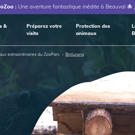
roZoo :
Une aventure fantastique inédite à Beauval 🐙
s &
Préparez votre
Protection des
L
visite
animaux
B
aux extraordinaires du ZooParc
Binturong