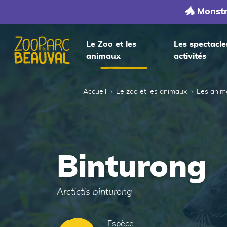
🐲 Monst
Le Zoo et les
Les spectacle
animaux
activités
Accueil
Accueil
Le zoo et les animaux
Les anim
Binturong
Arctictis binturong
Espèce