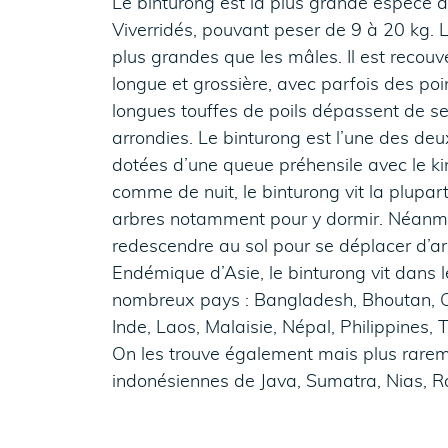
Le binturong est la plus grande espèce d
Viverridés, pouvant peser de 9 à 20 kg. 
plus grandes que les mâles. Il est recouve
longue et grossière, avec parfois des poi
longues touffes de poils dépassent de ses
arrondies. Le binturong est l’une des de
dotées d’une queue préhensile avec le kin
comme de nuit, le binturong vit la plupa
arbres notamment pour y dormir. Néanmoi
redescendre au sol pour se déplacer d’ar
Endémique d’Asie, le binturong vit dans l
nombreux pays : Bangladesh, Bhoutan, 
Inde, Laos, Malaisie, Népal, Philippines,
On les trouve également mais plus rareme
indonésiennes de Java, Sumatra, Nias, Ra