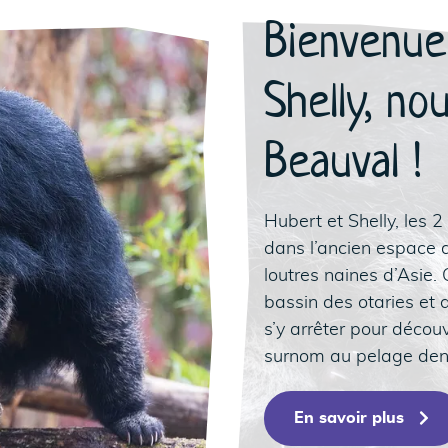
Bienvenue
Shelly, no
Beauval !
Hubert et Shelly, les 2
dans l’ancien espace de
loutres naines d’Asie.
bassin des otaries et 
s’y arrêter pour découv
surnom au pelage dens
C
D
91
En savoir plus