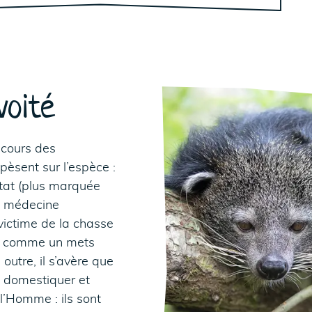
oité
 cours des
èsent sur l’espèce :
itat (plus marquée
la médecine
 victime de la chasse
ée comme un mets
outre, il s’avère que
à domestiquer et
l’Homme : ils sont