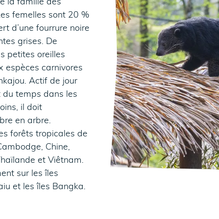
e la famille des
Les femelles sont 20 %
rt d’une fourrure noire
ntes grises. De
 petites oreilles
ux espèces carnivores
kajou. Actif de jour
rt du temps dans les
ns, il doit
bre en arbre.
es forêts tropicales de
Cambodge, Chine,
 Thaïlande et Viêtnam.
nt sur les îles
iu et les îles Bangka.