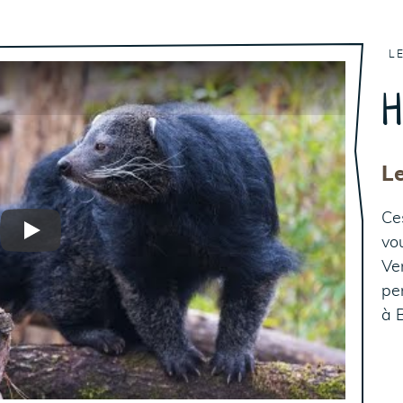
L
H
L
Ce
Play
vo
Ve
pe
à 