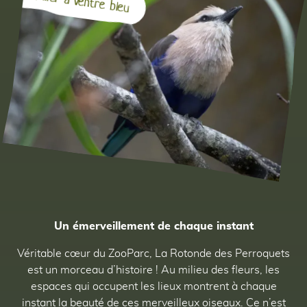
Rollier à ventre bleu
S
Un émerveillement de chaque instant
Véritable cœur du ZooParc, La Rotonde des Perroquets
87
est un morceau d’histoire ! Au milieu des fleurs, les
7
espaces qui occupent les lieux montrent à chaque
instant la beauté de ces merveilleux oiseaux. Ce n’est