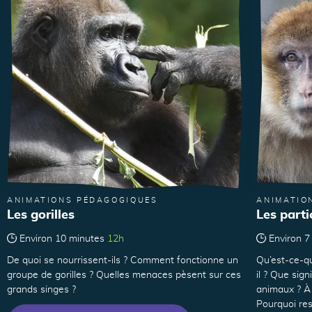
ANIMATIONS PÉDAGOGIQUES
ANIMATIO
Les gorilles
Les parti
Environ 10 minutes
12h
Environ 7
De quoi se nourrissent-ils ? Comment fonctionne un
Qu’est-ce-q
groupe de gorilles ? Quelles menaces pèsent sur ces
il ? Que sig
grands singes ?
animaux ? À 
Pourquoi re