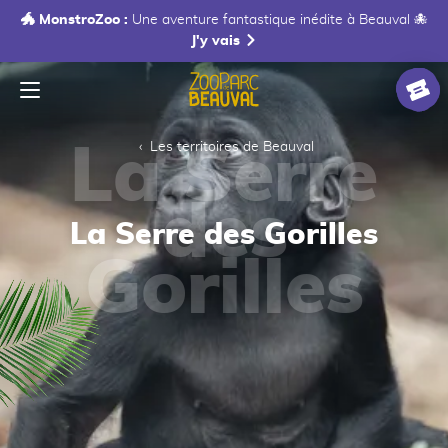
🐲 MonstroZoo :
Une aventure fantastique inédite à Beauval 🐙
J'y vais
Menu
Accueil
Billet
Les territoires de Beauval
La Serre des Gorilles