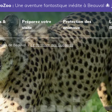
roZoo :
Une aventure fantastique inédite à Beauval 🐙
s &
Préparez votre
Protection des
L
visite
animaux
B
toires de Beauval
Le Territoire des Guépards