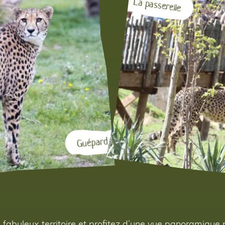
La passerelle
Guépard
 fabuleux territoire et profitez d’une vue panoramique 