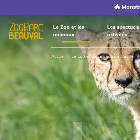
🐲 Monst
Le Zoo et les
Les spectacle
animaux
activités
Accueil
Accueil
Le zoo et les animaux
Les terri