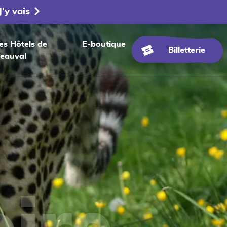
J'y vais
es Hôtels de
E-boutique
Billetterie
eauval