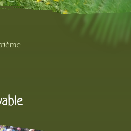
trième
yable