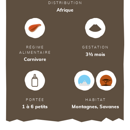
DISTRIBUTION
92
Afrique
RÉGIME
GESTATION
ALIMENTAIRE
90
3½ mois
Carnivore
38
PORTÉE
HABITAT
1 à 6 petits
Montagnes, Savanes
85