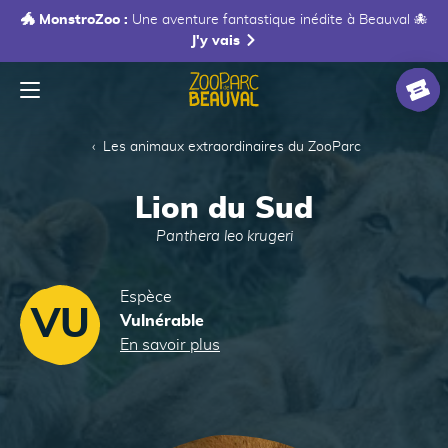
🐲 MonstroZoo :
Une aventure fantastique inédite à Beauval 🐙
J'y vais
Menu
Accueil
Billet
Les animaux extraordinaires du ZooParc
Lion du Sud
Panthera leo krugeri
Espèce
VU
Vulnérable
En savoir plus