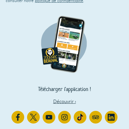
consulter notre
politique de confidentialité
.
Télécharger l'application !
Découvrir
›
Facebook
Twitter
Youtube
Instagram
TikTok
TripAdvisor
Linkedin