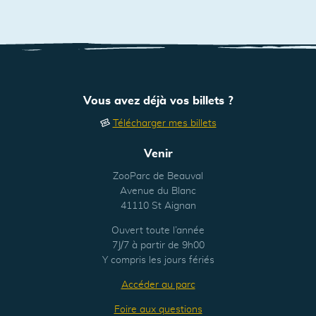
41
Vous avez déjà vos billets ?
Télécharger mes billets
Venir
ZooParc de Beauval
Avenue du Blanc
41110 St Aignan
Ouvert toute l’année
7J/7 à partir de 9h00
Y compris les jours fériés
Accéder au parc
Foire aux questions