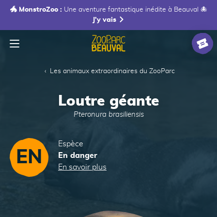
🐲 MonstroZoo :
Une aventure fantastique inédite à Beauval 🐙
J'y vais
Menu
Accueil
Billet
Les animaux extraordinaires du ZooParc
Loutre géante
Pteronura brasiliensis
Espèce
EN
En danger
En savoir plus