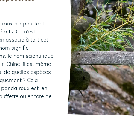
 roux n’a pourtant
éants. Ce n’est
on associe à tort cet
nom signifie
ns, le nom scientifique
 En Chine, il est même
us, de quelles espèces
tiquement ? Cela
e panda roux est, en
mouffette ou encore de