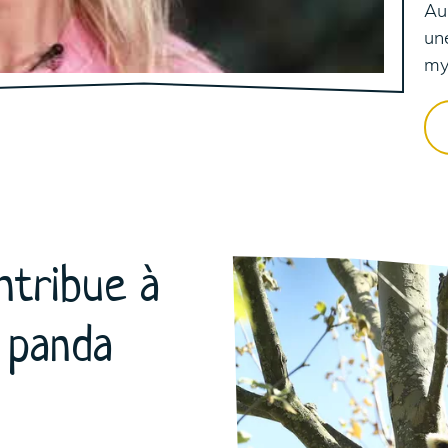
Aur
un
my
ntribue à
u panda
74