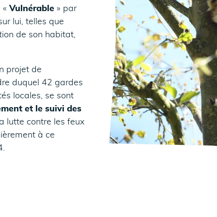
73
e «
Vulnérable
» par
 lui, telles que
tion de son habitat,
 projet de
dre duquel 42 gardes
és locales, se sont
ment et le suivi des
la lutte contre les feux
cièrement à ce
4.