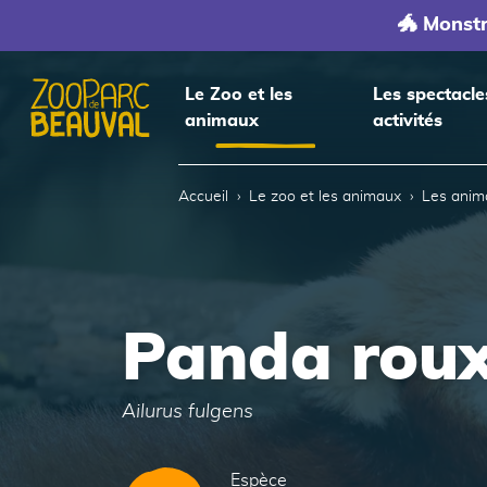
🐲 Monst
Le Zoo et les
Les spectacle
animaux
activités
Accueil
Accueil
Le zoo et les animaux
Les anim
Panda rou
Ailurus fulgens
Espèce