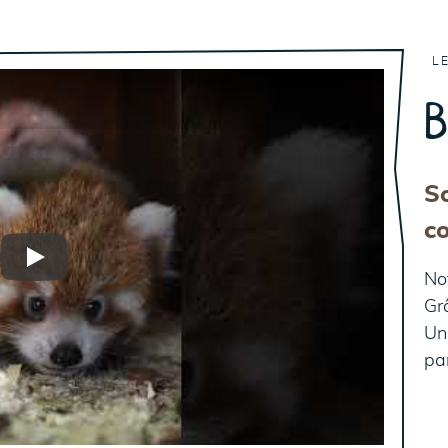
L
B
So
c
Play
No
Gr
Un
pa