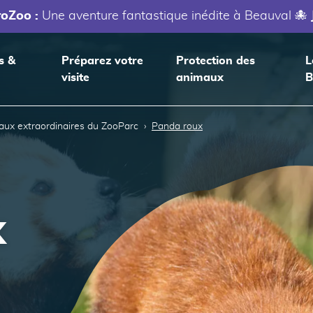
roZoo :
Une aventure fantastique inédite à Beauval 🐙
s &
Préparez votre
Protection des
L
visite
animaux
B
aux extraordinaires du ZooParc
Panda roux
x