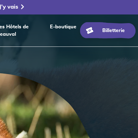
J'y vais
es Hôtels de
E-boutique
Billetterie
eauval