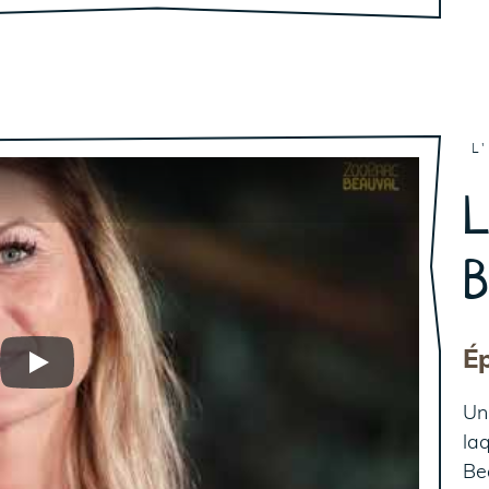
L
L
B
É
Play
Un 
la
Be