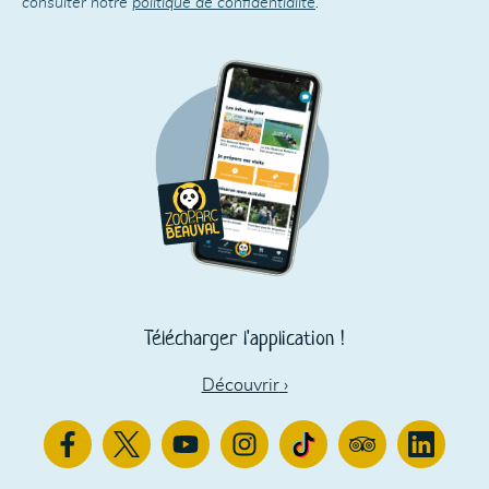
consulter notre
politique de confidentialité
.
Télécharger l'application !
Découvrir
›
Facebook
Twitter
Youtube
Instagram
TikTok
TripAdvisor
Linkedin