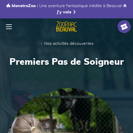
🐲 MonstroZoo :
Une aventure fantastique inédite à Beauval 🐙
J'y vais
Menu
Accueil
Billet
Nos activités découvertes
Premiers Pas de Soigneur