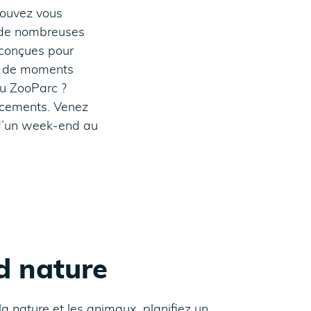
pouvez vous
t de nombreuses
conçues pour
de de moments
du ZooParc ?
acements. Venez
s d’un week-end au
 nature
la nature et les animaux, planifiez un