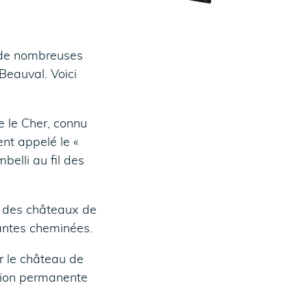
re de nombreuses
Beauval. Voici
 le Cher, connu
ent appelé le «
elli au fil des
x des châteaux de
nantes cheminées.
r le château de
ition permanente