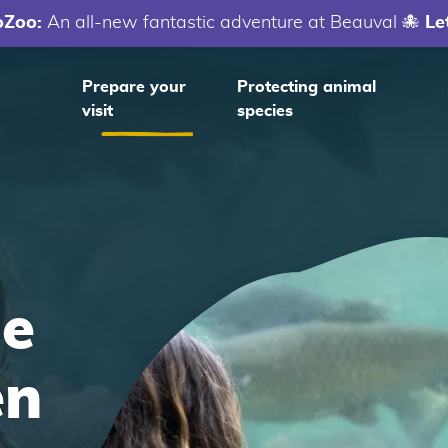
oZoo:
An all-new fantastic adventure at Beauval 🐙
Le
Prepare your
Protecting animal
visit
species
de
en