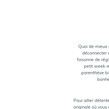
Quoi de mieux 
déconnecter d
foisonne de rég
petit week-e
parenthèse bie
bonhe
Pour allier déten
originale où vous