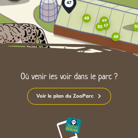
47
49
49
47
5
50
49
Où venir les voir dans le parc ?
Voir le plan du ZooParc