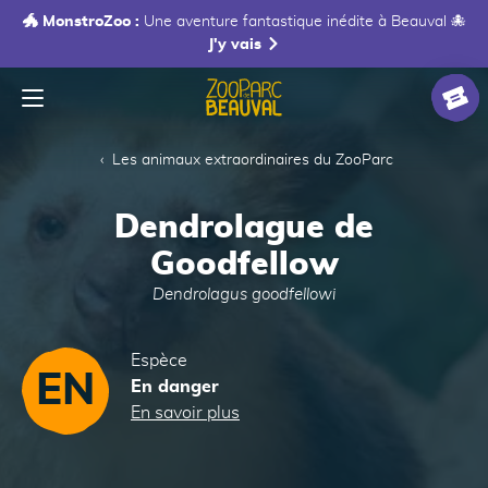
🐲 MonstroZoo :
Une aventure fantastique inédite à Beauval 🐙
J'y vais
Menu
Accueil
Billet
Les animaux extraordinaires du ZooParc
Dendrolague de
Goodfellow
Dendrolagus goodfellowi
Espèce
EN
En danger
En savoir plus