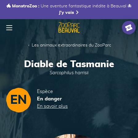
🐲 MonstroZoo :
Une aventure fantastique inédite à Beauval 🐙
J'y vais
Menu
Accueil
Billet
Les animaux extraordinaires du ZooParc
Diable de Tasmanie
Sarcophilus harrisii
Espèce
EN
En danger
En savoir plus