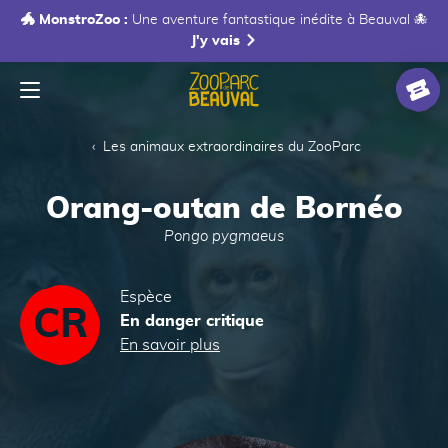
🐲 MonstroZoo :
Une aventure fantastique inédite à Beauval 🐙
J'y vais
Menu
Accueil
Billet
Les animaux extraordinaires du ZooParc
Orang-outan de Bornéo
Pongo pygmaeus
Espèce
CR
En danger critique
En savoir plus