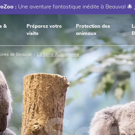
roZoo :
Une aventure fantastique inédite à Beauval 🐙
s &
Préparez votre
Protection des
L
visite
animaux
B
toires de Beauval
La Serre Australienne