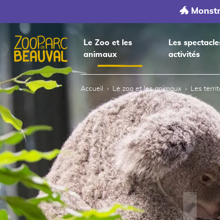
🐲 Monst
Le Zoo et les
Les spectacle
animaux
activités
Accueil
Accueil
Le zoo et les animaux
Les terri