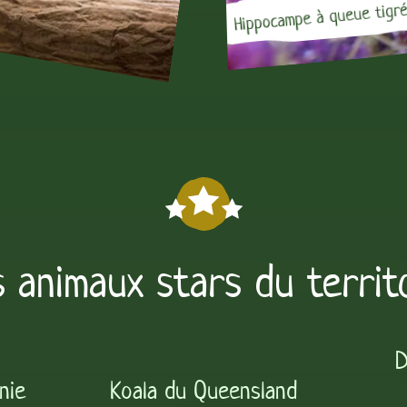
Hippocampe à queue tigr
 animaux stars du territ
D
nie
Koala du Queensland