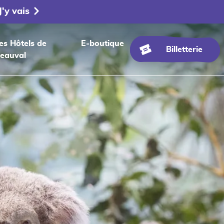
J'y vais
es Hôtels de
E-boutique
Billetterie
eauval