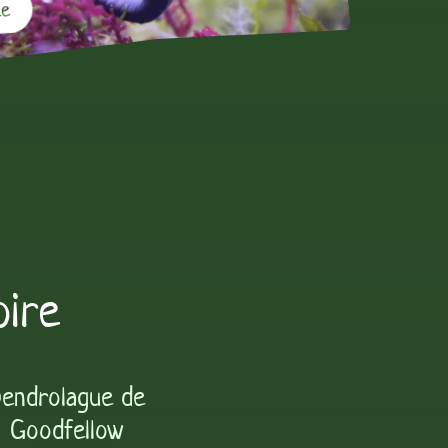
ée
oire
endrolague de
Goodfellow